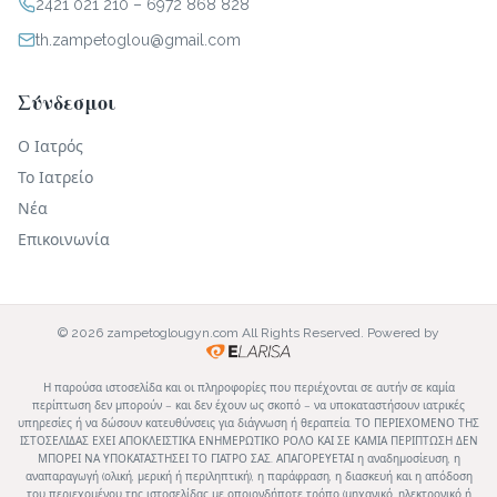
2421 021 210
–
6972 868 828
th.zampetoglou@gmail.com
Σύνδεσμοι
Ο Ιατρός
Το Ιατρείο
Νέα
Επικοινωνία
© 2026 zampetoglougyn.com All Rights Reserved. Powered by
Η παρούσα ιστοσελίδα και οι πληροφορίες που περιέχονται σε αυτήν σε καμία
περίπτωση δεν μπορούν – και δεν έχουν ως σκοπό – να υποκαταστήσουν ιατρικές
υπηρεσίες ή να δώσουν κατευθύνσεις για διάγνωση ή θεραπεία. ΤΟ ΠΕΡΙΕΧΟΜΕΝΟ ΤΗΣ
ΙΣΤΟΣΕΛΙΔΑΣ ΕΧΕΙ ΑΠΟΚΛΕΙΣΤΙΚΑ ΕΝΗΜΕΡΩΤΙΚΟ ΡΟΛΟ ΚΑΙ ΣΕ ΚΑΜΙΑ ΠΕΡΙΠΤΩΣΗ ΔΕΝ
ΜΠΟΡΕΙ ΝΑ ΥΠΟΚΑΤΑΣΤΗΣΕΙ ΤΟ ΓΙΑΤΡΟ ΣΑΣ. ΑΠΑΓΟΡΕΥΕΤΑΙ η αναδημοσίευση, η
αναπαραγωγή (ολική, μερική ή περιληπτική), η παράφραση, η διασκευή και η απόδοση
του περιεχομένου της ιστοσελίδας με οποιονδήποτε τρόπο (μηχανικό, ηλεκτρονικό ή