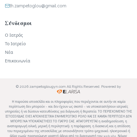
th.zampetoglou@gmail.com
Σύνδεσμοι
Ο Ιατρός
Το Ιατρείο
Νέα
Επικοινωνία
© 2026 zampetoglougyn.com All Rights Reserved. Powered by
Η παρούσα ιστοσελίδα και οι πληροφορίες που περιέχονται σε αυτήν σε καμία
περίπτωση δεν μπορούν – και δεν έχουν ως σκοπό – να υποκαταστήσουν ιατρικές
υπηρεσίες ή να δώσουν κατευθύνσεις για διάγνωση ή θεραπεία. ΤΟ ΠΕΡΙΕΧΟΜΕΝΟ ΤΗΣ
ΙΣΤΟΣΕΛΙΔΑΣ ΕΧΕΙ ΑΠΟΚΛΕΙΣΤΙΚΑ ΕΝΗΜΕΡΩΤΙΚΟ ΡΟΛΟ ΚΑΙ ΣΕ ΚΑΜΙΑ ΠΕΡΙΠΤΩΣΗ ΔΕΝ
ΜΠΟΡΕΙ ΝΑ ΥΠΟΚΑΤΑΣΤΗΣΕΙ ΤΟ ΓΙΑΤΡΟ ΣΑΣ. ΑΠΑΓΟΡΕΥΕΤΑΙ η αναδημοσίευση, η
αναπαραγωγή (ολική, μερική ή περιληπτική), η παράφραση, η διασκευή και η απόδοση
του περιεχομένου της ιστοσελίδας με οποιονδήποτε τρόπο (μηχανικό, ηλεκτρονικό ή
άλλο) χωρίς προηγούμενη γραπτή άδεια από το διαχειριστή του web site. Νόμος