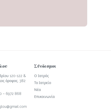
όλου
Σύνδεσμοι
ρίου 120-122 &
Ο Ιατρός
4ος όροφος, 382
Το Ιατρείο
Νέα
10
–
6972 868
Επικοινωνία
oglou@gmail.com