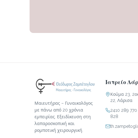
Ιατρείο Λά
Κούμα 23, 2ο
22, Λάρισα
Μαιευτήρας – Γυναικολόγος
με πάνω από 20 χρόνια
2410 289 770
828
εμπειρίας. Εξειδίκευση στη
λαπαροσκοπική και
th.zampetog
ρομποτική χειρουργική.