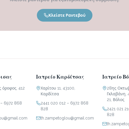
Κλείστε Ραντεβού
ρισας
Ιατρείο Καρδίτσας
Ιατρείο Β
ς όροφος, 412
Χαρίτου 11, 43100,
28ης Οκτωβ
Καρδίτσα
Γκλαβάνη, 
21, Βόλος
–
6972 868
2441 020 012
–
6972 868
828
2421 021 2
828
lou@gmail.com
th.zampetoglou@gmail.com
th.zampet