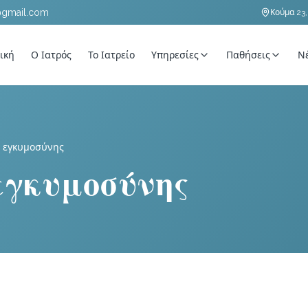
@gmail.com
Κούμα 23,
ική
Ο Ιατρός
Το Ιατρείο
Υπηρεσίες
Παθήσεις
Ν
ς εγκυμοσύνης
 εγκυμοσύνης