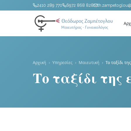
2410 289 770
6972 868 828
th.zampetoglou
Αρχ
Αρχική
›
Υπηρεσίες
›
Μαιευτική
›
Το ταξίδι τη
Το ταξίδι της