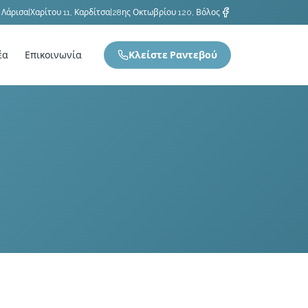
 Λάρισα
|
Χαρίτου 11, Καρδίτσα
|
28ης Οκτωβρίου 120, Βόλος
έα
Επικοινωνία
Κλείστε Ραντεβού